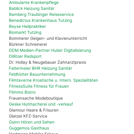
Ambulante Krankenpflege
Bablick Heizung Sanitär
Bamberg Traubinger Reiseservice
Benedictus Krankenhaus Tutzing
Beyse Heilpraktiker
Biomarkt Tutzing
Bommerer Geigen- und Klavierunterricht
Bürkner Schreinerei
DDM Medien-Partner Huber Digitalisierung
Dillitzer Radsport
Dr. Hollay & Neugebauer Zahnarztpraxis
Faltermeier BHR Heizung Sanitär
Feldhütter Bauunternehmung
Filmtaverne Kroatische u. Intern. Spezialitäten
FitnessSuite Fitness für Frauen
Flimmis Bistro
Frauensache Modeboutique
Geske Hutmacherei und -verkauf
Glamour Haare & Frisuren
Glatzel KFZ-Service
Gsinn Hören und Sehen
Guggemos Gasthaus
Hartmann Mobiler Friseur